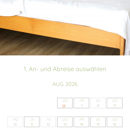
1.
An- und Abreise auswählen
AUG. 2026
DO.
FR.
SA.
SO.
6
7
8
9
MO.
DI.
MI.
DO.
FR.
SA.
SO.
10
11
12
13
14
15
16